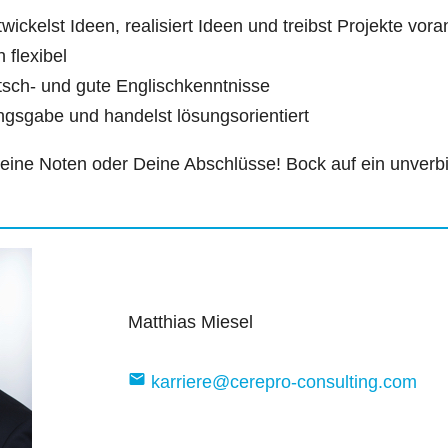
ickelst Ideen, realisiert Ideen und treibst Projekte vora
 flexibel
tsch- und gute Englischkenntnisse
gsgabe und handelst lösungsorientiert
 Deine Noten oder Deine Abschlüsse! Bock auf ein unver
Matthias Miesel
mail
karriere@cerepro-consulting.com