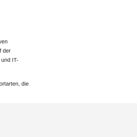
ven
f der
 und IT-
rtarten, die