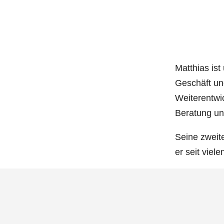
Matthias is
Geschäft un
Weiterentwic
Beratung unt
Seine zweit
er seit viele