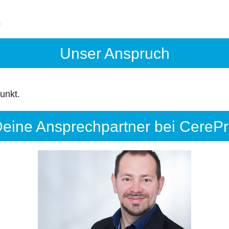
.
Unser Anspruch
unkt.
eine Ansprechpartner bei CereP